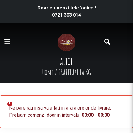
Doar comenzi telefonice !
0721 303 014
ALICE
Home
/
PRĂJITURI LA KG
Ne pare rau insa va aflati in afara orelor de livrare.
Preluam comenzi doar in intervalul
00:00
-
00:00
.